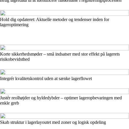
Brug lagerdata til at identificere flaskehalse i registreringsprocessen
Hold dig opdateret: Aktuelle metoder og tendenser inden for
lageroptimering
Korte sikkerhedsmøder – små indsatser med stor effekt på lagerets
risikobevidsthed
Integrér kvalitetskontrol uden at sænke lagerflowet
Justér reolhøjder og hyldedybder – optimer lageropbevaringen med
enkle greb
Skab struktur i lagerlayoutet med zoner og logisk opdeling